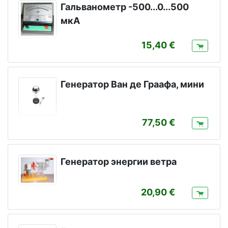
Гальванометр -500...0...500
мкА
15,40
Генератор Ван де Граафа, мини
77,50
Генератор энергии ветра
20,90